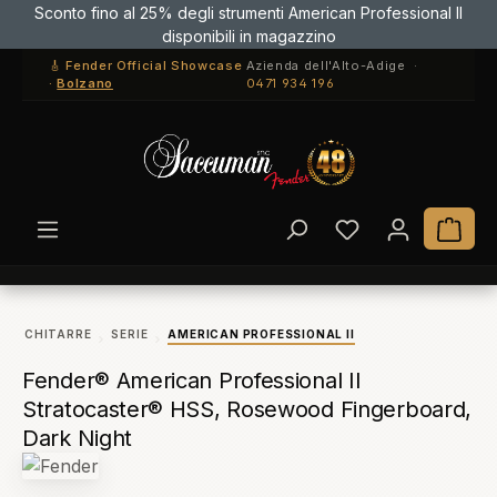
Sconto fino al 25% degli strumenti American Professional II
Passa al contenuto principale
disponibili in magazzino
🎸 Fender Official Showcase
Azienda dell'Alto-Adige ·
·
Bolzano
0471 934 196
Hai 0 articoli ne
Il c
CHITARRE
SERIE
AMERICAN PROFESSIONAL II
Fender® American Professional II
Stratocaster® HSS, Rosewood Fingerboard,
Dark Night