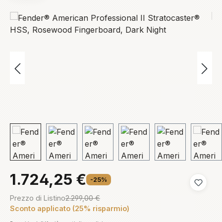
Salta la galleria di immagini
1.724,25 €
-25%
Aggiungi
Prezzo di Listino
2.299,00 €
Sconto applicato (25% risparmio)