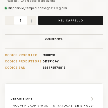
Prezzi incl. IVA più costi di spedizione
Disponibile, tempi di consegna: 1-3 giorni
Quantità del prodotto: inserisci la quant
NEL CARRELLO
CONFRONTA
CODICE PRODOTTO:
CHI0231
CODICE PRODUTTORE:
0113910761
CODICE EAN:
885978578818
DESCRIZIONE
I NUOVI PICKUP V-MOD II STRATOCASTER SINGLE-