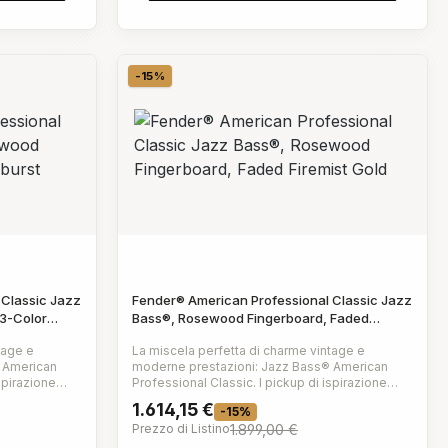
-15%
Sconto
 Classic Jazz
Fender® American Professional Classic Jazz
3-Color
Bass®, Rosewood Fingerboard, Faded
Firemist Gold
tage e
La miscela perfetta di charme vintage e
 American
moderne prestazioni: Jazz Bass® American
Professional Classic. I pickup di ispirazione
® offrono
vintage Coastline™ '62 Jazz Bass® offrono
1.614,15 €
-15%
entre lo
intensità, punch e articolazione, mentre lo
Prezzo di Listino
1.899,00 €
ntisce un
slanciato manico Modern "C" garantisce un
nali. Le
comfort e una suonabilità eccezionali. Le