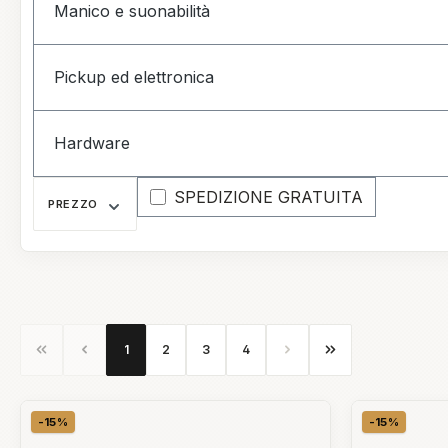
Manico e suonabilità
Pickup ed elettronica
Hardware
Aggiungi filtro: Spedizione gratuita
SPEDIZIONE GRATUITA
PREZZO
Pagina
Pagina
Pagina
Pagina
1
2
3
4
-15%
-15%
Sconto
Sconto