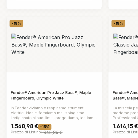
stabilità di accordatura
-15%
-15%
Sconto
Sconto
Fender® American Pro Jazz Bass®, Maple
Fender® Amer
Fingerboard, Olympic White
Bass®, Maple
Red
In Fender viviamo e respiriamo strumenti
La miscela pe
elettrici. Non ci fermiamo mai: spingiamo
moderne pres
l'artigianato ai suoi limiti, progettiamo, testiamo
Professional Classic. I picku
e sperimentiamo senza sosta per creare i
vintage Coast
1.568,98 €
1.614,15 €
-15%
migliori strumenti del pianeta.Il Jazz Bass,
intensità, pun
Prezzo di Listino
1.845,86 €
Prezzo di List
perfezionamento dei concetti introdotti per la
slanciato man
prima volta nel Precision Bass, è il primo
comfort e una