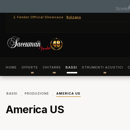
ssa al contenuto principale
Salta alla ricerca
Passa alla navigazione principale
🎸 Fender Official Showcase ·
Bolzano
HOME
OFFERTE
CHITARRE
BASSI
STRUMENTI ACUSTICI
C
BASSI
PRODUZIONE
AMERICA US
America US