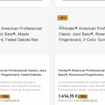
-15%
Sconto
ican Professional Classic Jazz
Fender® American Professional
 Fingerboard, Faded Dakota
Bass®, Rosewood Fingerboard, 
Sunburst
rfetta di charme vintage e
La miscela perfetta di charme vin
tazioni: Jazz Bass® American
moderne prestazioni: Jazz Bass®
p di ispirazione
Professional Classic. I pickup di ispirazione
line™ '62 Jazz Bass® offrono
vintage Coastline™ '62 Jazz Bass
1.614,15 €
-15%
-15%
ch e articolazione, mentre lo
intensità, punch e articolazione, m
ino
1.899,00 €
Prezzo di Listino
1.899,00 €
ico Modern "C" garantisce un
slanciato manico Modern "C" gara
 suonabilità eccezionali. Le
comfort e una suonabilità eccezio