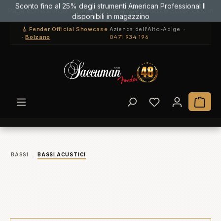
Paga con Bonifico e risparmia il 3%! Usa il codice BONIFICO3 in
Sconto fino al 25% degli strumenti American Professional II
Passa al contenuto principale
cassa
disponibili in magazzino
🎸 Fender Official Showcase
Azienda dell'Alto-Adige ·
·
Bolzano
0471 934 196
Hai 0 articoli ne
Il c
BASSI
BASSI ACUSTICI