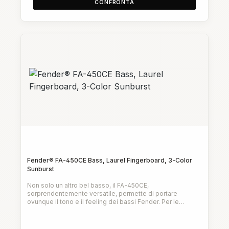
CONFRONTA
Fender® FA-450CE Bass, Laurel Fingerboard, 3-Color
Sunburst
Non solo un altro bel basso, il FA-450CE,
sorprendentemente versatile, permette di portare
ovunque il tono e il feeling dei bassi Fender. Per le
performance amplificate, il sistema di preamplificazione
Prezzo normale:
Fishman® integrato offre un suono cristallino e controlli di
volume, bassi e acuti per modellare con precisione il