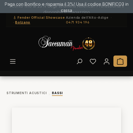
Paga con Bonifico e risparmia il 3%! Usa il codice BONIFICO3 in
Passa al contenuto principale
cassa
🎸 Fender Official Showcase
Azienda dell'Alto-Adige ·
·
Bolzano
0471 934 196
Hai 0 articoli ne
Il c
STRUMENTI ACUSTICI
BASSI