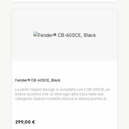
Fender® CB-60SCE, Black
La serie Classic Design si completa con il CB-60SCE, un
basso acustico che va oltre ogni altra cosa nella sua
categoria. Questo modello utilizza lo stesso profilo di
manico slim-taper e facile da suonare presente su tutte le
Prezzo normale:
chitarre Classic Design.Il top in abete massello e il fondo
e le fasce in mogano completano il corpo da concerto per
una gamma bassa fluida e articolata.Caratteristiche
299,00 €
principali:Compagna perfetta per una sessione
"unplugged", la CB-60SCE è dotata di un sistema di