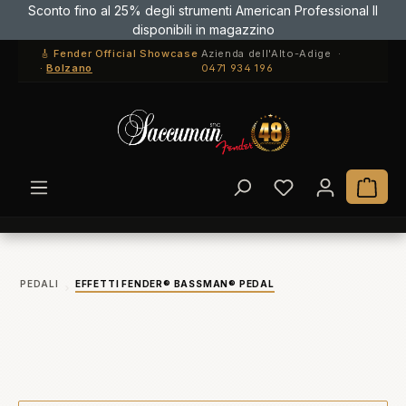
Sconto fino al 25% degli strumenti American Professional II
Passa al contenuto principale
disponibili in magazzino
🎸 Fender Official Showcase
Azienda dell'Alto-Adige ·
·
Bolzano
0471 934 196
Hai 0 articoli ne
Il c
PEDALI
EFFETTI FENDER® BASSMAN® PEDAL