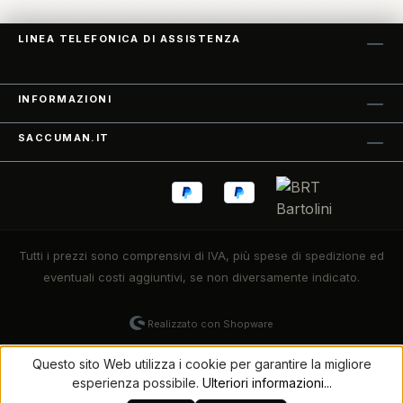
performance.Caratteristiche8 uscite isolate - 6 uscite
fisse a 9 V CC a 500 mA e 2 uscite con tensione
selezionabile (9v/12v/18v)Tensione di ingresso globale
LINEA TELEFONICA DI ASSISTENZA
(100-240Vac) 50/60Hz per l'utilizzo in tutto il
mondoConnettore di alimentazione IEC
standardDimensioni: Larghezza: 244 mm, Altezza: 42 mm,
Profondità: 91,3 mmUscita 5 V USB-A e USB-C per la
INFORMAZIONI
ricarica dei dispositivi mobiliKit di cavi incluso:4 connettori
a barilotto da 2,1 mm - lunghezza 60 cm2 connettori a
barilotto da 2,1 mm - lunghezza 45 cm2 connettori a
SACCUMAN.IT
barilotto da 2,1 mm - lunghezza 30 cm1 connettore a
barilotto da 2,5 mm a 2,1 mm1 connettore a barilotto1 TS da
3,5 mm a barilotto da 2,1 mm1 x a clip per Batteria da 9V a
barilotto da 2,1 mmFinitura in poliestere lucidoMeccaniche
di precisione per stabilità di accordatura
Tutti i prezzi sono comprensivi di IVA, più
spese di spedizione
ed
eventuali costi aggiuntivi, se non diversamente indicato.
Realizzato con Shopware
Questo sito Web utilizza i cookie per garantire la migliore
esperienza possibile.
Ulteriori informazioni...