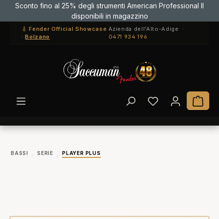
Sconto fino al 25% degli strumenti American Professional II
Passa al contenuto principale
disponibili in magazzino
🎸 Fender Official Showcase
Azienda dell'Alto-Adige ·
·
Bolzano
0471 934 196
Hai 0 articoli ne
Il c
BASSI
SERIE
PLAYER PLUS