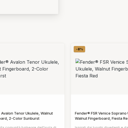
-8%
nto
Sconto
 Avalon Tenor Ukulele, Walnut
Fender® FSR Venice Soprano 
oard, 2-Color Sunburst
Walnut Fingerboard, Fiesta R
alla comunità balneare dell'isola di
Ispirati dai luoghi divertenti e da