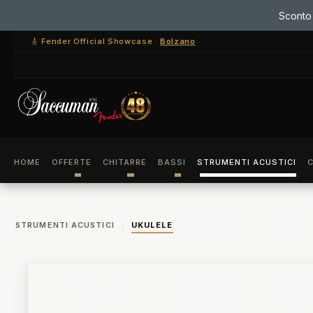
ssa al contenuto principale
Salta alla ricerca
Passa alla navigazione principale
🎸 Fender Official Showcase ·
Bolzano
HOME
OFFERTE
CHITARRE
BASSI
STRUMENTI ACUSTICI
C
STRUMENTI ACUSTICI
UKULELE