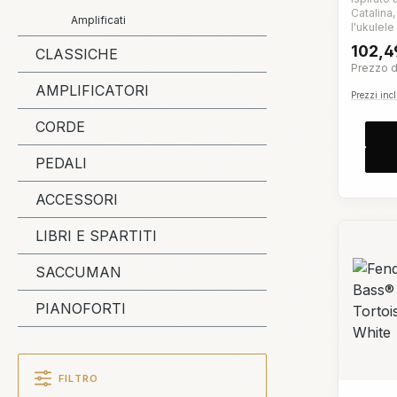
Catalina,
Amplificati
l'ukulele
del nost
102,4
CLASSICHE
Venice. 
Prezzo di
un regist
corpo co
AMPLIFICATORI
Prezzi incl
comunque
facilment
CORDE
sala jam.
dell'Aval
“C” offro
PEDALI
che sono
ukulele F
ACCESSORI
includon
corde rap
Fender e 
LIBRI E SPARTITI
Con l'uk
sulla tu
sia.Ukul
SACCUMAN
di fissag
linea
PIANOFORTI
FILTRO