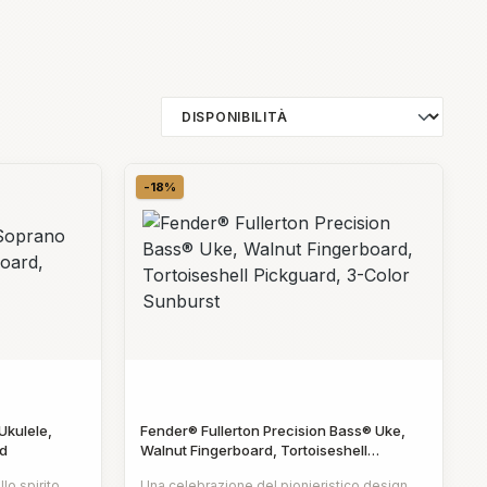
-18%
Sconto
Ukulele,
Fender® Fullerton Precision Bass® Uke,
ed
Walnut Fingerboard, Tortoiseshell
Pickguard, 3-Color Sunburst
llo spirito
Una celebrazione del pionieristico design