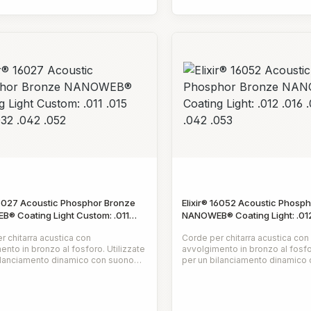
datura
lucidoMeccaniche di precisione 
di accordatura
16027 Acoustic Phosphor Bronze
Elixir® 16052 Acoustic Phosp
® Coating Light Custom: .011
NANOWEB® Coating Light: .012
2 .032 .042 .052
.032 .042 .053
r chitarra acustica con
Corde per chitarra acustica con
ento in bronzo al fosforo. Utilizzate
avvolgimento in bronzo al fosfor
ilanciamento dinamico con suono
per un bilanciamento dinamico
ieno, e squillante
ricco e pieno, e squillante
o normale:
Prezzo normale:
ezza.Rivestimento NANOWEB™, offre
brillantezza.Rivestimento NAN
ng mórbido. La nostra tecnologia di
un feeling mórbido. La nostra t
ento protegge dalla corrosione e
rivestimento protegge dalla co