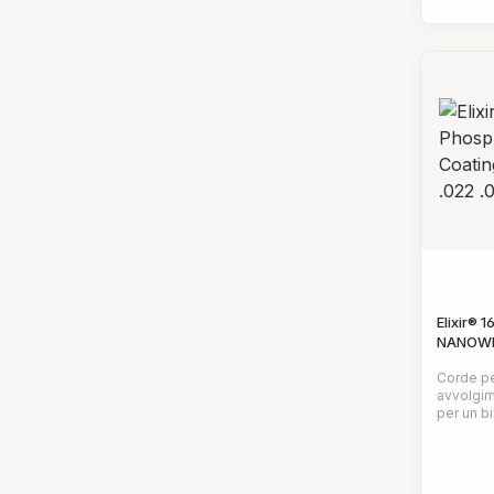
di accor
Elixir® 
NANOWEB
.015 .02
Corde pe
avvolgim
per un b
ricco e p
Prezz
brillant
un feeli
rivestim