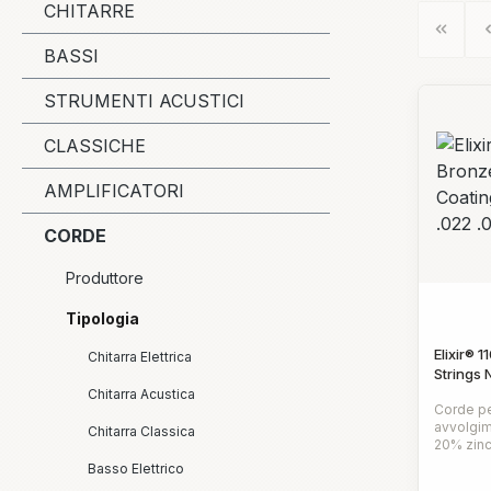
CHITARRE
BASSI
STRUMENTI ACUSTICI
CLASSICHE
AMPLIFICATORI
CORDE
Produttore
Tipologia
Elixir® 
Chitarra Elettrica
Strings
.011 .01
Chitarra Acustica
Corde pe
avvolgim
Chitarra Classica
20% zinc
una pres
Basso Elettrico
Prezz
vivace.R