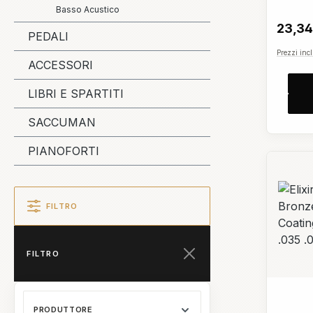
feeling 
Basso Acustico
rivestim
dall'acc
23,34
PEDALI
qualità s
o uncoat
Prezzi incl
principali
ACCESSORI
survey)Sc
.032 .042
LIBRI E SPARTITI
lucidoMe
di accor
SACCUMAN
PIANOFORTI
FILTRO
FILTRO
PRODUTTORE