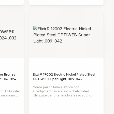
per stabilità
poliestere lucidoMeccaniche di precisione
per stabilità di accordatura
hor Bronze
Elixir® 19002 Electric Nickel Plated Steel
 .016 .024
OPTIWEB Super Light .009 .042
Corde per chitarra elettrica con
o. Utilizzate
avvolgimento in acciaio nickel-plated.
 con suono
Utilizzate per ottenere lo stesso suono
frizzante delle corde non rivestite.Il
Prezzo normale:
OWEB™, offre
rivestimento OPTIWEB™™ offre un feeling
ecnologia di
naturale. La nostra tecnologia di rivestimento
rrosione e
protegge dalla corrosione e dall'accumulo di