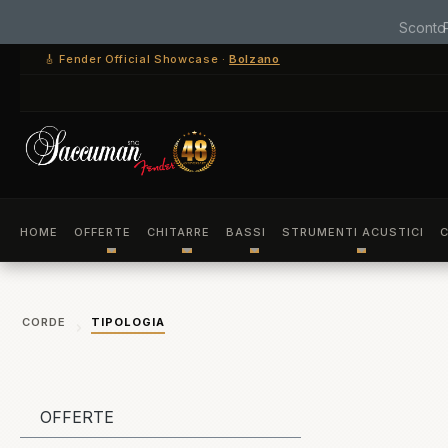
ssa al contenuto principale
Salta alla ricerca
Passa alla navigazione principale
🎸 Fender Official Showcase ·
Bolzano
HOME
OFFERTE
CHITARRE
BASSI
STRUMENTI ACUSTICI
C
CORDE
TIPOLOGIA
OFFERTE