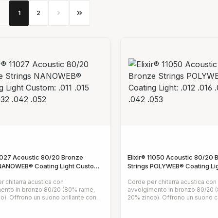
Pagina
Pagina
1
2
11027 Acoustic 80/20 Bronze
Elixir® 11050 Acoustic 80/20 
 NANOWEB® Coating Light Custom:
Strings POLYWEB® Coating Ligh
5 .022 .032 .042 .052
.024 .032 .042 .053
r chitarra acustica con
Corde per chitarra acustica con
ento in bronzo 80/20 (80% rame,
avvolgimento in bronzo 80/20 
o). Offrono un suono brillante con
20% zinco). Offrono un suono c
enza espressiva e
robusto, come se la corda fos
o normale:
Prezzo normale:
ivestimento NANOWEB™, offre un
tempo, ma con una presenza ch