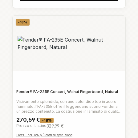
-18%
Sconto
Fender® FA-235E Concert, Walnut Fingerboard, Natural
Visivamente splendido, con uno splendido top in acero
fiammato, l'FA-235E offre il leggendario suono Fender a
un prezzo contenuto. La costruzione in laminato di qualità
con la moderna paletta Fender 3+3 e il ponte Viking
270,59 €
-18%
creano uno strumento facile da suonare e dal suono
Prezzo di Listino
329,99 €
eccezionale.La moderna elettronica Fishman consente di
portare il suono sul palco con facilità.Caratteristiche
Prezzi incl. IVA più costi di spedizione
principali:Sia i principianti che gli esperti apprezzeranno il