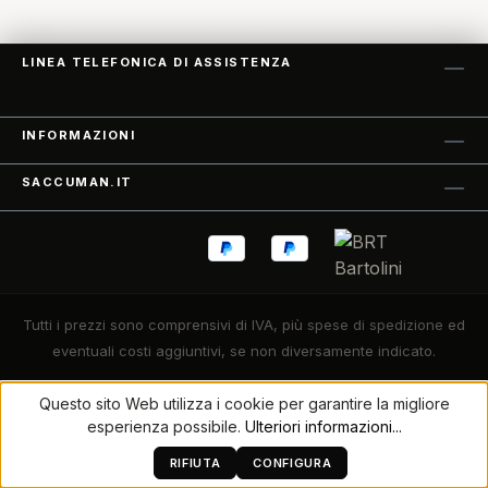
LINEA TELEFONICA DI ASSISTENZA
INFORMAZIONI
SACCUMAN.IT
Tutti i prezzi sono comprensivi di IVA, più
spese di spedizione
ed
eventuali costi aggiuntivi, se non diversamente indicato.
Questo sito Web utilizza i cookie per garantire la migliore
Realizzato con Shopware
esperienza possibile.
Ulteriori informazioni...
RIFIUTA
CONFIGURA