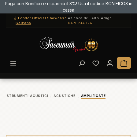
Paga con Bonifico e risparmia il 3%! Usa il codice BONIFICO3 in
Passa al contenuto principale
cassa
🎸 Fender Official Showcase
Azienda dell'Alto-Adige ·
·
Bolzano
0471 934 196
Hai 0 articoli ne
Il c
STRUMENTI ACUSTICI
ACUSTICHE
AMPLIFICATE