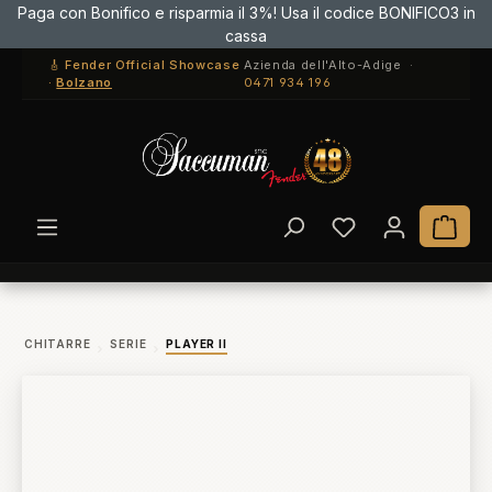
Paga con Bonifico e risparmia il 3%! Usa il codice BONIFICO3 in
Passa al contenuto principale
cassa
🎸 Fender Official Showcase
Azienda dell'Alto-Adige ·
·
Bolzano
0471 934 196
Hai 0 articoli ne
Il c
CHITARRE
SERIE
PLAYER II