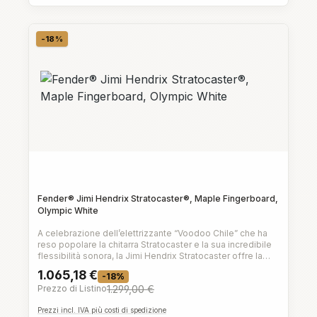
-18%
Sconto
Fender® Jimi Hendrix Stratocaster®, Maple Fingerboard,
Olympic White
A celebrazione dell’elettrizzante “Voodoo Chile” che ha
reso popolare la chitarra Stratocaster e la sua incredibile
flessibilità sonora, la Jimi Hendrix Stratocaster offre la
possibilità di brandire il medesimo timbro fiero e lo
1.065,18 €
-18%
stesso feel musicale.Ricca di timbro vintage incendiario e
Prezzo di Listino
1.299,00 €
di stile classico, questo straordinario strumento presenta
tocchi firmati ed equipaggiamenti esclusivi basati sulle
Prezzi incl. IVA più costi di spedizione
sue caratteristiche chitarre “capovolte”.Caratteristiche