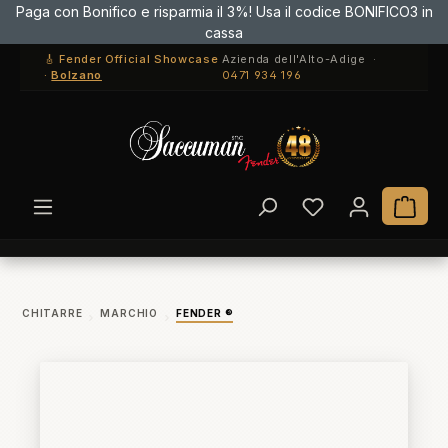
Paga con Bonifico e risparmia il 3%! Usa il codice BONIFICO3 in
Passa al contenuto principale
cassa
🎸 Fender Official Showcase
Azienda dell'Alto-Adige ·
·
Bolzano
0471 934 196
Hai 0 articoli ne
Il c
CHITARRE
MARCHIO
FENDER ®