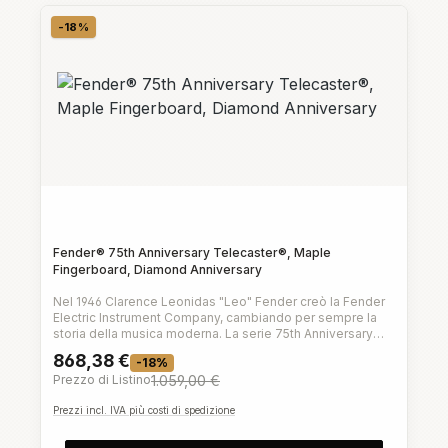
-18%
Sconto
Fender® 75th Anniversary Telecaster®, Maple
Fingerboard, Diamond Anniversary
Nel 1946 Clarence Leonidas "Leo" Fender creò la Fender
Electric Instrument Company, cambiando per sempre la
storia della musica moderna. La serie 75th Anniversary
celebra i design audaci e rivoluzionari di Leo, con versioni
868,38 €
-18%
speciali di Stratocaster®, Telecaster®, Precision Bass® e
Prezzo di Listino
1.059,00 €
Jazz Bass®.Con finiture uniche, pickup di alta qualità e
manici estremamente comodi, questi strumenti onorano i
Prezzi incl. IVA più costi di spedizione
design Fender intramontabili che hanno rivoluzionato la
musica. La Telecaster 75th Anniversary presenta una
fantastica finitura Diamond Anniversary metallica con