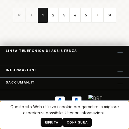
Deluxe Gig Bag
Pagina
Pagina
Pagina
Pagina
Pagina
1
2
3
4
5
LINEA TELEFONICA DI ASSISTENZA
INFORMAZIONI
SACCUMAN.IT
Questo sito Web utilizza i cookie per garantire la migliore
esperienza possibile.
Ulteriori informazioni...
Tutti i prezzi sono comprensivi di IVA, più
spese di spedizione
ed
RIFIUTA
CONFIGURA
eventuali costi aggiuntivi, se non diversamente indicato.