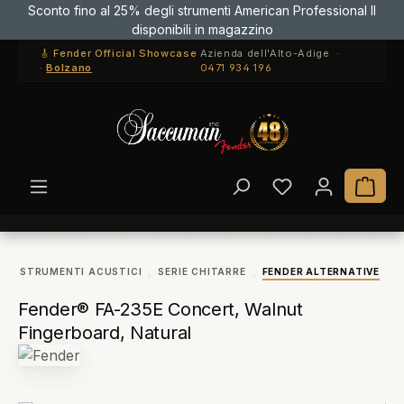
Sconto fino al 25% degli strumenti American Professional II
Passa al contenuto principale
disponibili in magazzino
🎸 Fender Official Showcase
Azienda dell'Alto-Adige ·
·
Bolzano
0471 934 196
Hai 0 articoli ne
Il c
STRUMENTI ACUSTICI
SERIE CHITARRE
FENDER ALTERNATIVE
Fender® FA-235E Concert, Walnut
Fingerboard, Natural
Salta la galleria di immagini