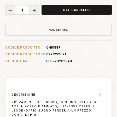
Quantità del prodotto: inserisci la quant
NEL CARRELLO
CONFRONTA
CODICE PRODOTTO:
CHI0889
CODICE PRODUTTORE:
0971252021
CODICE EAN:
885978902248
DESCRIZIONE
VISIVAMENTE SPLENDIDO, CON UNO SPLENDIDO
TOP IN ACERO FIAMMATO, L'FA-235E OFFRE IL
LEGGENDARIO SUONO FENDER A UN PREZZO
CONT…
DI PIÙ