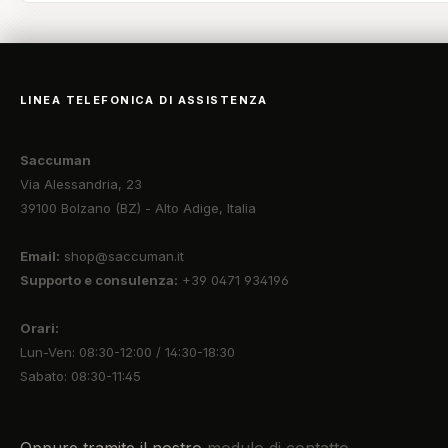
LINEA TELEFONICA DI ASSISTENZA
Saccuman
Via Alessandria, 23
39100 Bolzano (BZ) - Alto Adige, Italia
Email:
shop@saccuman.it
Supporto e consulenza:
+39 0471 934196
Orari:
Lun-Ven: 08:30-12:00 / 14:30-18:30
Sabato: 08:30-11:45