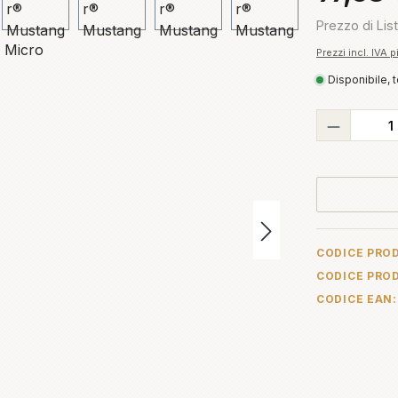
Prezzo di Lis
Prezzi incl. IVA 
Disponibile, 
Quantità
CODICE PRO
CODICE PRO
CODICE EAN: