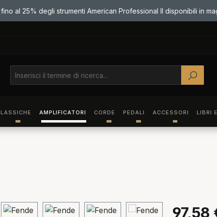
Paga con Bonifico e risparmia il 3%! Usa il codice BONIFICO3 in cass
fino al 25% degli strumenti American Professional II disponibili in m
LASSICHE
AMPLIFICATORI
CORDE
PEDALI
ACCESSORI
LIBRI 
97,58 