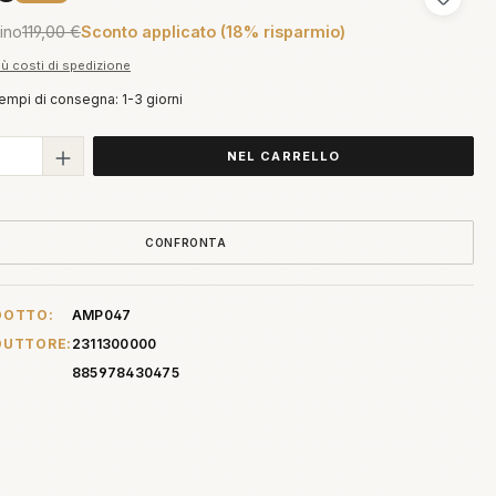
Aggiungi
tino
119,00 €
Sconto applicato (18% risparmio)
più costi di spedizione
tempi di consegna: 1-3 giorni
 del prodotto: inserisci la quantità des
NEL CARRELLO
CONFRONTA
DOTTO:
AMP047
DUTTORE:
2311300000
885978430475