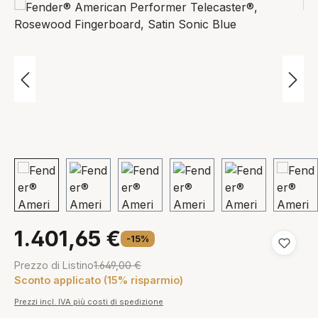
1.401,65 €
-15%
Aggiungi
Prezzo di Listino
1.649,00 €
Sconto applicato (15% risparmio)
Prezzi incl. IVA più costi di spedizione