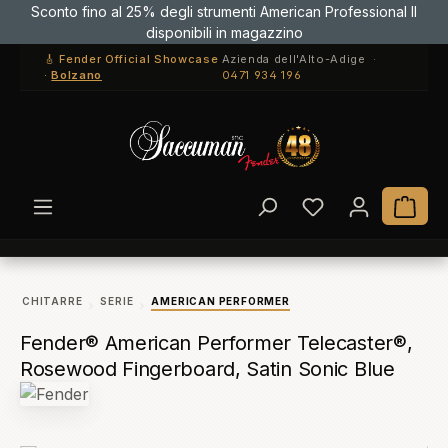
Sconto fino al 25% degli strumenti American Professional II
Paga con Bonifico e risparmia il 3%! Usa il codice BONIFICO3 in
Passa al contenuto principale
disponibili in magazzino
cassa
🎸 Fender Official Showcase
Azienda dell'Alto-Adige ·
·
Bolzano
0471 934 196
Hai 0 articoli ne
Il c
CHITARRE
SERIE
AMERICAN PERFORMER
Fender® American Performer Telecaster®,
Rosewood Fingerboard, Satin Sonic Blue
Salta la galleria di immagini