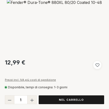
Salta la galleria di immagini
Prezzo normale:
12,99 €
Aggiungi
Prezzi incl. IVA più costi di spedizione
Disponibile, tempi di consegna: 1-3 giorni
Quantità del prodotto: inserisci la quant
NEL CARRELLO