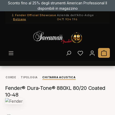
Sconto fino al 25% degli strumenti American Professional II
Passa al contenuto principale
disponibili in magazzino
🎸 Fender Official Showcase
Azienda dell'Alto-Adige ·
·
Bolzano
0471 934 196
Hai 0 articoli ne
Il c
CORDE
TIPOLOGIA
CHITARRA ACUSTICA
Fender® Dura-Tone® 880XL 80/20 Coated
10-48