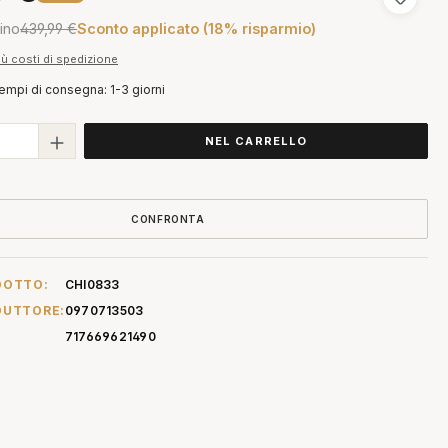
Aggiungi
tino
439,99 €
Sconto applicato (18% risparmio)
più costi di spedizione
tempi di consegna: 1-3 giorni
 del prodotto: inserisci la quantità des
NEL CARRELLO
CONFRONTA
DOTTO:
CHI0833
DUTTORE:
0970713503
717669621490