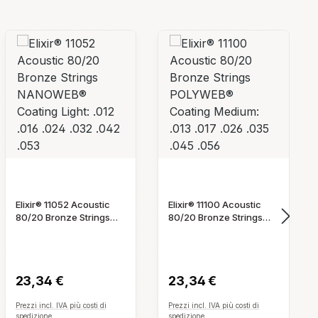
Elixir® 11100 Acoustic
Elixir® 16027 Acoustic
80/20 Bronze Strings
Phosphor Bronze
POLYWEB® Coating
NANOWEB® Coating
Prezzo normale:
Prezzo normale:
Medium: .013 .017 .026
Light Custom: .011 .015
.035 .045 .056
.022 .032 .042 .052
23,34 €
24,60 €
Prezzi incl. IVA più costi di
Prezzi incl. IVA più costi di
spedizione
spedizione