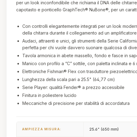
per un look inconfondibile che richiama il DNA delle chitarre
capotasto e ponticello GraphTech® NuBone®, per un caratte
Con controlli elegantemente integrati per un look moder
della chitarra durante il collegamento ad un amplificatore
Audaci, attraenti e unici, gli strumenti della Serie Calif
perfetta per chi vuole davvero suonare qualcosa di d
Tavola armonica in abete massello, fondo e fasce in sap
Manico con profilo a “C” sottile, con paletta inclinata e 
Elettroniche Fishman® Flex con trasduttore piezoelettrico 
Lunghezza della scala pari a 25.5" (64,77 cm)
Serie Player: qualità Fender® a prezzo accessibile
Finitura in poliestere lucido
Meccaniche di precisione per stabilità di accordatura
25.6" (650 mm)
AMPIEZZA MISURA: