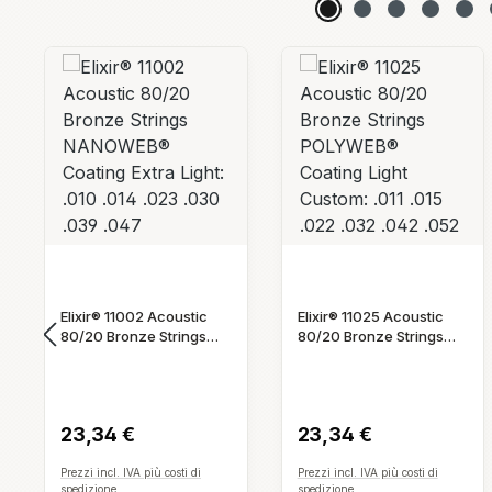
Salta la galleria dei prodotti
Elixir® 11025 Acoustic
Elixir® 11027 Acoustic
80/20 Bronze Strings
80/20 Bronze Strings
POLYWEB® Coating Light
NANOWEB® Coating
Prezzo normale:
Prezzo normale:
Custom: .011 .015 .022
Light Custom: .011 .015
.032 .042 .052
.022 .032 .042 .052
23,34 €
23,34 €
Prezzi incl. IVA più costi di
Prezzi incl. IVA più costi di
spedizione
spedizione