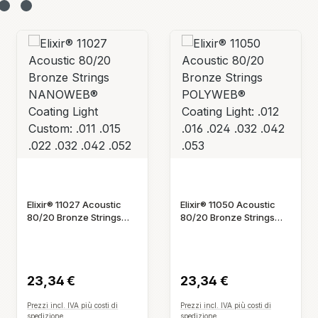
Elixir® 11050 Acoustic
Elixir® 11052 Acoustic
80/20 Bronze Strings
80/20 Bronze Strings
POLYWEB® Coating
NANOWEB® Coating
Prezzo normale:
Prezzo normale:
Light: .012 .016 .024 .032
Light: .012 .016 .024 .032
.042 .053
.042 .053
23,34 €
23,34 €
Prezzi incl. IVA più costi di
Prezzi incl. IVA più costi di
spedizione
spedizione