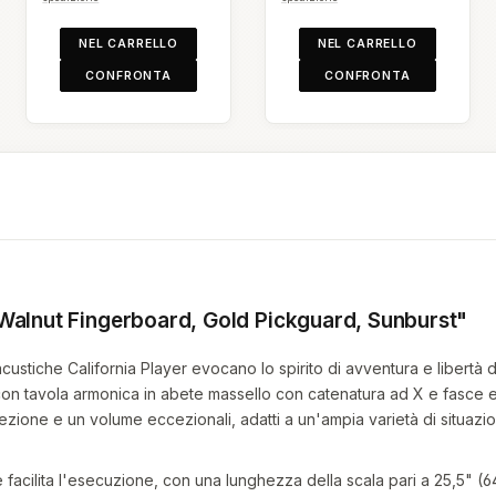
NEL CARRELLO
NEL CARRELLO
CONFRONTA
CONFRONTA
 Walnut Fingerboard, Gold Pickguard, Sunburst"
 acustiche California Player evocano lo spirito di avventura e libertà 
a con tavola armonica in abete massello con catenatura ad X e fasce
one e un volume eccezionali, adatti a un'ampia varietà di situazion
he facilita l'esecuzione, con una lunghezza della scala pari a 25,5" (