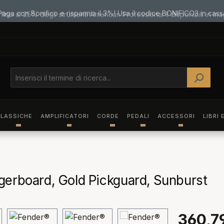
Paga con Bonifico e risparmia il 3%! Usa il codice BONIFICO3 in cass
LASSICHE
AMPLIFICATORI
CORDE
PEDALI
ACCESSORI
LIBRI 
gerboard, Gold Pickguard, Sunburst
360,7