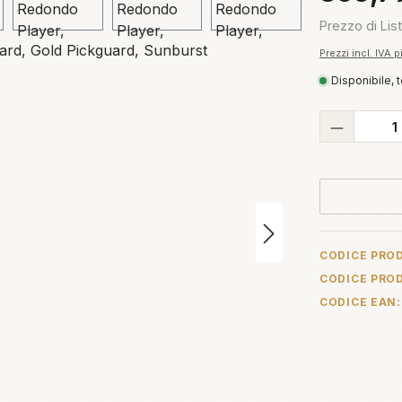
Prezzo di Lis
Prezzi incl. IVA 
Disponibile, 
Quantità
CODICE PRO
CODICE PRO
CODICE EAN: