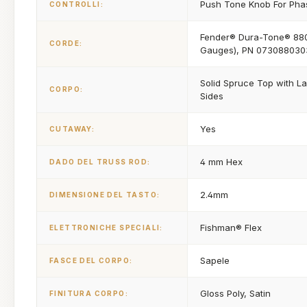
Push Tone Knob For Pha
CONTROLLI:
Fender® Dura-Tone® 880
CORDE:
Gauges), PN 073088030
Solid Spruce Top with L
CORPO:
Sides
Yes
CUTAWAY:
4 mm Hex
DADO DEL TRUSS ROD:
2.4mm
DIMENSIONE DEL TASTO:
Fishman® Flex
ELETTRONICHE SPECIALI:
Sapele
FASCE DEL CORPO:
Gloss Poly, Satin
FINITURA CORPO: