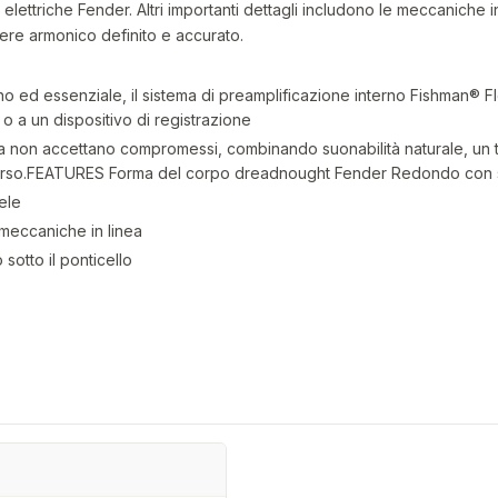
 elettriche Fender. Altri importanti dettagli includono le meccaniche 
re armonico definito e accurato.
no ed essenziale, il sistema di preamplificazione interno Fishman® 
 o a un dispositivo di registrazione
ornia non accettano compromessi, combinando suonabilità naturale, un 
iverso.FEATURES Forma del corpo dreadnought Fender Redondo con 
ele
6 meccaniche in linea
sotto il ponticello