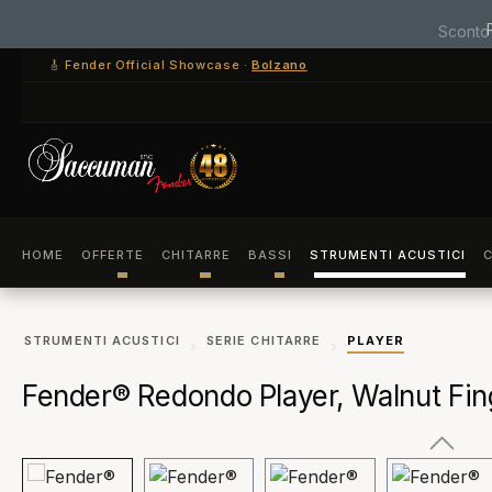
ssa al contenuto principale
Salta alla ricerca
Passa alla navigazione principale
🎸 Fender Official Showcase ·
Bolzano
HOME
OFFERTE
CHITARRE
BASSI
STRUMENTI ACUSTICI
C
STRUMENTI ACUSTICI
SERIE CHITARRE
PLAYER
Fender® Redondo Player, Walnut Fin
Salta la galleria di immagini