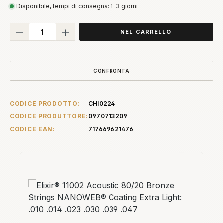
Disponibile, tempi di consegna: 1-3 giorni
Quantità del prodotto: inserisci la quant
NEL CARRELLO
CONFRONTA
CODICE PRODOTTO:
CHI0224
CODICE PRODUTTORE:
0970713209
CODICE EAN:
717669621476
Salta la galleria dei prodotti