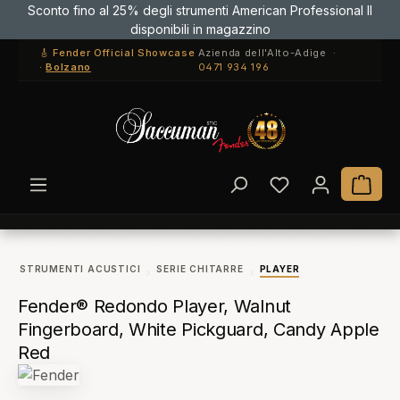
Sconto fino al 25% degli strumenti American Professional II
Paga con Bonifico e risparmia il 3%! Usa il codice BONIFICO3 in
Passa al contenuto principale
disponibili in magazzino
cassa
🎸 Fender Official Showcase
Azienda dell'Alto-Adige ·
·
Bolzano
0471 934 196
Hai 0 articoli ne
Il c
STRUMENTI ACUSTICI
SERIE CHITARRE
PLAYER
Fender® Redondo Player, Walnut
Fingerboard, White Pickguard, Candy Apple
Red