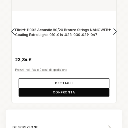
Elixir® 11002 Acoustic 80/20 Bronze Strings NANOWEB®
Coating Extra Light: .010 .014 .023 .030 .039 .047
Prezzo normale:
23,34 €
Prezzi incl. IVA più costi di spedizione
DETTAGLI
CONFRONTA
DESCRIZIONE