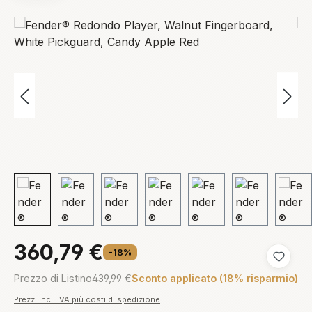
Salta la galleria di immagini
360,79 €
-18%
Aggiungi
Prezzo di Listino
439,99 €
Sconto applicato (18% risparmio)
Prezzi incl. IVA più costi di spedizione