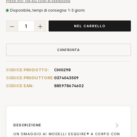
Prezzi incl. IVA più costi di spedizione
Disponibile, tempi di consegna: 1-3 giorni
Quantità del prodotto: inserisci la quant
NEL CARRELLO
CONFRONTA
CODICE PRODOTTO:
CHI0298
CODICE PRODUTTORE:
0374043509
CODICE EAN:
885978674602
DESCRIZIONE
UN OMAGGIO AI MODELLI ESQUIRE® A CORPO CON