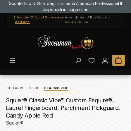
Sconto fino al 25% degli strumenti American Professional II
Passa al contenuto principale
disponibili in magazzino
🎸 Fender Official Showcase
Azienda dell'Alto-Adige ·
·
Bolzano
0471 934 196
Hai 0 articoli ne
Il c
CHITARRE
SERIE
CLASSIC VIBE
Squier® Classic Vibe™ Custom Esquire®,
Laurel Fingerboard, Parchment Pickguard,
Candy Apple Red
Squier®