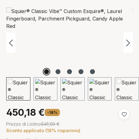
Salta la galleria di immagini
450,18 €
-18%
Aggiungi
Prezzo di Listino
549,00 €
Sconto applicato (18% risparmio)