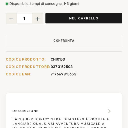
Disponibile, tempi di consegna: 1-3 giorni
Quantità del prodotto: inserisci la quant
NEL CARRELLO
CONFRONTA
CODICE PRODOTTO:
CHI0153
CODICE PRODUTTORE:
0373152503
CODICE EAN:
717669815653
DESCRIZIONE
LA SQUIER SONIC™ STRATOCASTER® È PRONTA A
LANCIARE QUALSIASI AVVENTURA MUSICALE A