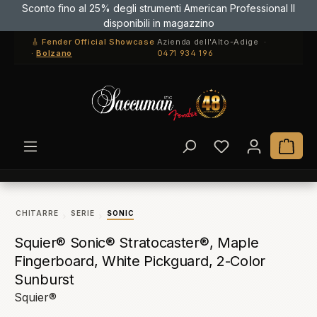
Sconto fino al 25% degli strumenti American Professional II
Passa al contenuto principale
disponibili in magazzino
🎸 Fender Official Showcase
Azienda dell'Alto-Adige ·
·
Bolzano
0471 934 196
Hai 0 articoli ne
Il c
CHITARRE
SERIE
SONIC
Squier® Sonic® Stratocaster®, Maple
Fingerboard, White Pickguard, 2-Color
Sunburst
Squier®