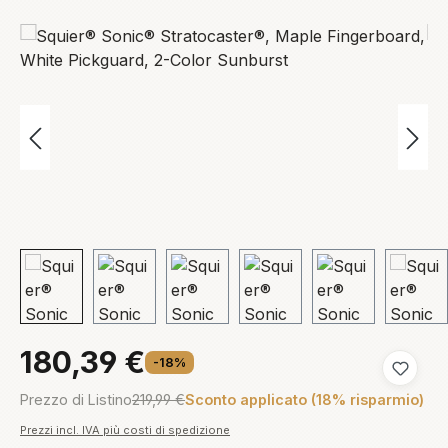
Salta la galleria di immagini
180,39 €
-18%
Aggiungi
Prezzo di Listino
219,99 €
Sconto applicato (18% risparmio)
Prezzi incl. IVA più costi di spedizione